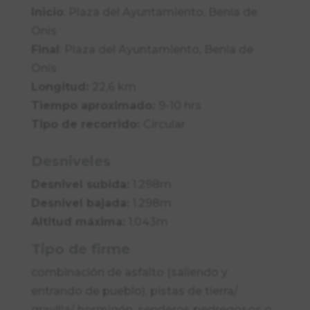
Inicio
: Plaza del Ayuntamiento, Benia de
Onís
Final
: Plaza del Ayuntamiento, Benia de
Onís
Longitud:
22,6 km
Tiempo aproximado:
9-10 hrs
Tipo de recorrido:
Circular
Desniveles
Desnivel subida:
1.298m
Desnivel bajada:
1.298m
Altitud máxima:
1.043m
Tipo de firme
combinación de asfalto (saliendo y
entrando de pueblo), pistas de tierra/
gravilla/ hormigón, senderos pedregosos o