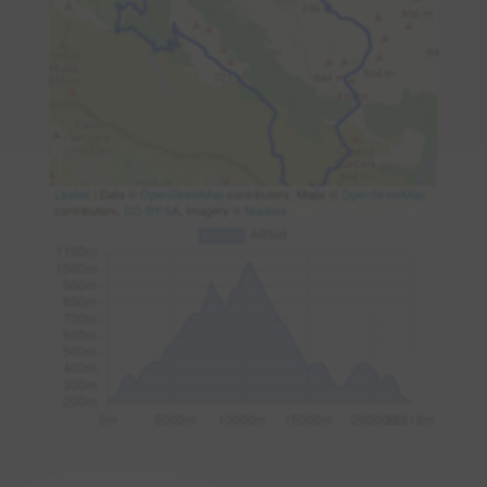
Leaflet
| Data ©
OpenStreetMap
contributors, Maps ©
OpenStreetMap
contributors,
CC-BY-SA
, Imagery ©
Mapbox