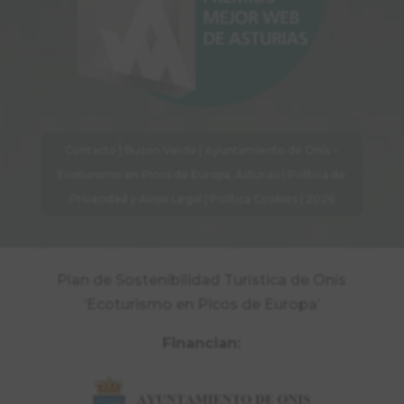
Contacto
|
Buzón Verde
| Ayuntamiento de Onís –
Ecoturismo en Picos de Europa, Asturias |
Política de
Privacidad y Aviso Legal
|
Política Cookies
| 2026
Plan de Sostenibilidad Turística de Onís
‘Ecoturismo en Picos de Europa’
Financian: