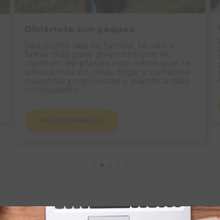
Diviértete con peques
Sea como sea tu familia, te van a
faltar días para divertirte con el
montón de planes con niños que te
ofrecemos en Onís. Elige y combina
nuestras propuestas y planifica días
inolvidables.
Más información