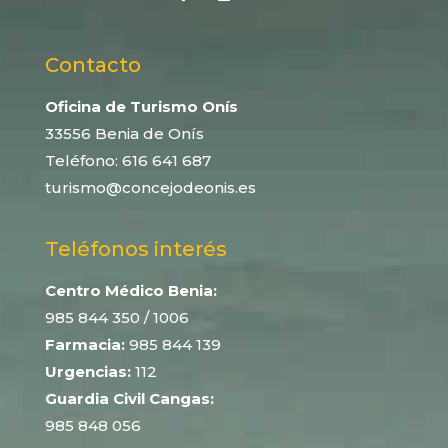
Contacto
Oficina de Turismo Onís
33556 Benia de Onís
Teléfono:
616 641 687
turismo@concejodeonis.es
Teléfonos interés
Centro Médico Benia:
985 844 350
/ 1006
Farmacia:
985 844 139
Urgencias:
112
Guardia Civil Cangas:
985 848 056