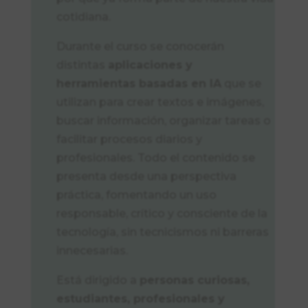
cotidiana.
Durante el curso se conocerán
distintas
aplicaciones y
herramientas basadas en IA
que se
utilizan para crear textos e imágenes,
buscar información, organizar tareas o
facilitar procesos diarios y
profesionales. Todo el contenido se
presenta desde una perspectiva
práctica, fomentando un uso
responsable, crítico y consciente de la
tecnología, sin tecnicismos ni barreras
innecesarias.
Está dirigido a
personas curiosas,
estudiantes, profesionales y