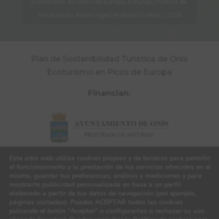
Ecoturismo en Picos de Europa, Asturias |
Política de
Privacidad y Aviso Legal
|
Política Cookies
| 2026
Plan de Sostenibilidad Turística de Onís
‘Ecoturismo en Picos de Europa’
Financian:
Este sitio web utiliza cookies propias y de terceros para permitir
el funcionamiento y la prestación de los servicios ofrecidos en el
mismo, guardar tus preferencias, análisis y mediciones y para
mostrarte publicidad personalizada en base a un perfil
elaborado a partir de tus datos de navegación (por ejemplo,
páginas visitadas). Puedes ACEPTAR todas las cookies
pulsando el botón "Aceptar" o configurarlas o rechazar su uso