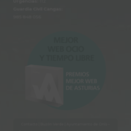
Urgencias:
112
Guardia Civil Cangas:
985 848 056
Contacto
|
Buzón Verde
| Ayuntamiento de Onís –