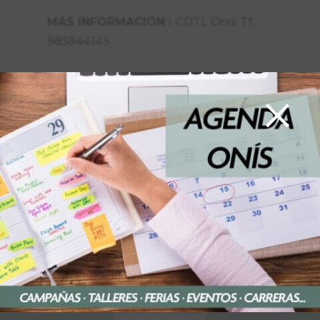
MÁS INFORMACIÓN :
CDTL Onís Tf.
985844145
×