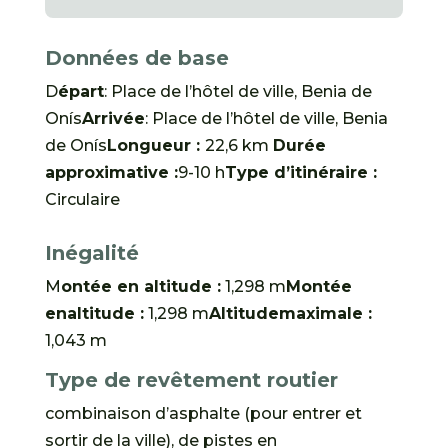
Données de base
D
épart
: Place de l’hôtel de ville, Benia de
Onís
Arrivée
: Place de l’hôtel de ville, Benia
de Onís
Longueur :
22,6 km
Durée
approximative :
9-10 h
Type d’itinéraire :
Circulaire
Inégalité
M
ontée en altitude :
1,298 m
Montée
en
altitude :
1,298 m
Altitude
maximale :
1,043 m
Type de revêtement routier
combinaison d’asphalte (pour entrer et
sortir de la ville), de pistes en