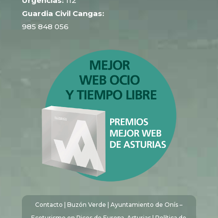
Urgencias:
112
Guardia Civil Cangas:
985 848 056
Contacto
|
Buzón Verde
| Ayuntamiento de Onís –
Ecoturismo en Picos de Europa, Asturias |
Política de