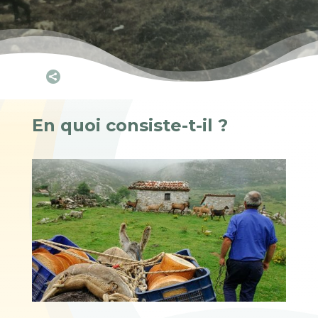

En quoi consiste-t-il ?