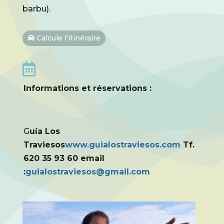
barbu).
Calcule l'itinéraire

Informations et réservations :
G
uía Los
Traviesos
www.guialostraviesos.com
Tf.
620 35 93 60 email
:
guialostraviesos@gmail.com