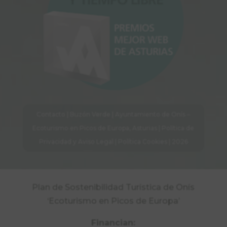
Contacto
|
Buzón Verde
| Ayuntamiento de Onís –
Ecoturismo en Picos de Europa, Asturias |
Política de
Privacidad y Aviso Legal
|
Política Cookies
| 2026
Plan de Sostenibilidad Turística de Onís
‘Ecoturismo en Picos de Europa’
Financian: