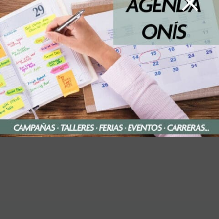
×
emprendedoras
11:00 — Dinámica de generación de ideas
11:45 — Evaluación
Fecha
: Miércoles 25 de febrero de 2026
Lugar
: Sede LEADER Oriente-ADRIOA
(Benia de Onís)
Hora
: 10:00 – 12:00 h
¡Da el primer paso hacia tu futuro
emprendedor!