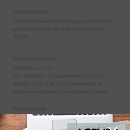
OR
GANIZAN
Valnalón Ciudad Tecnológica y Fundación
para el Fomento de la Economía Social
(FFES)
INSCRIPCIONES
Online –
Aquí
Teléfono – Ayuntamiento de Onís —
985 84 40 05 o en tu Ayuntamiento si
resides en cualquier concejo del Oriente.
PROGRAMA
10:00 — Presentación y objetivos
10:30 — Ejemplos de mujeres