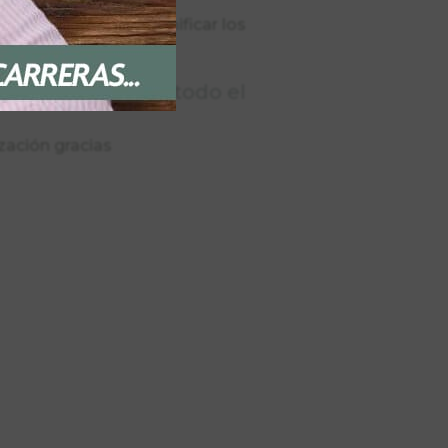
te ese horario y planificar los
era discurrirá por todo el
zación gracias