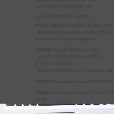
· CONCIERTO EN DIRECTO
DOMINGO 26 ABRIL
07:50 – 08:50
H CENTRO MUNICIPAL P
· Recogida bolsa del corredor (DNI OR
firmada de otro participante)
09:00H
PLAZA BENIA DE ONÍS
· SALIDA PASTORES MAYORES
A CONTINUACIÓN
· SALIDA PASTORES y TODAS las EBI
09:30H
Paso aproximado PRIMEROS
09:45H
Paso aproximado PRIMERO P
ONÍS
10:25H
HORA APROX. PRIMER PARTIC