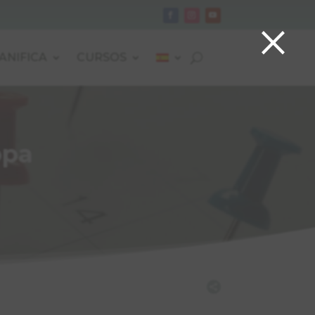
×
ANIFICA
CURSOS
opa
