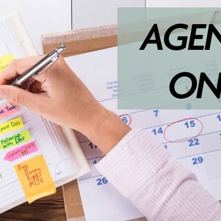
11:00H
HORA APROX. PRIMER PARTI
Ebike
14:15H
CIERRE DE META
14:20H
ENTREGA DE TROFEOS Y SO
AVISO IMPORTANTE
CAMINOS
Horario cortes SÁBADO 25 
Zonas afectadas
:
Pista del puerto entre Demués y C
Pista de La Berruga entre Posadori
La Caleyona (Villoria, Benia)
Pista La Malata entre el Puente San