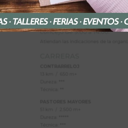
Se recomienda evitar estas zonas duran
desplazamientos con antelación.
El
DOMINGO 26 abril
la carr
concejo de 9:00 a 14:00.
Atiendan las indicaciones de la organi
CARRERAS
CONTRARRELOJ
13 km / 650 m+
Dureza: ***
Técnica: **
PASTORES MAYORES
51 km / 2.500 m+
Dureza: *****
Técnica: ***