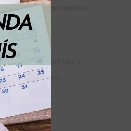
CIPANTE meta PASTORES MAYORES
RTEO
CORTES DE PISTAS Y
abril
:
de 16:30 a 18:30
abos
u y Cabos
dalio y La Malata