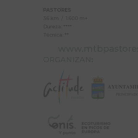
PASTORES
36 km / 1.600 m+
Dureza: ****
Técnica: **
www.mtbpastores
ORGANIZAN
: