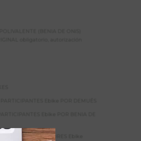
OLIVALENTE (BENIA DE ONíS)
IGINAL obligatorio, autorización
KES
 PARTICIPANTES Ebike POR DEMUÉS
ARTICIPANTES Ebike POR BENIA DE
IPANTE meta PASTORES Ebike