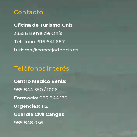
Contacto
Oficina de Turismo Onís
33556 Benia de Onís
Teléfono:
616 641 687
turismo@concejodeonis.es
Teléfonos interés
Centro Médico Benia:
985 844 350
/ 1006
Farmacia:
985 844 139
Urgencias:
112
Guardia Civil Cangas:
985 848 056