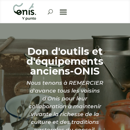
Don d'outils et
d'équipements
anciens-ONIS
Nous tenons à REMERCIER
d'avance tous les voisins
d'Onís pour leur
collaboration à maintenir
vivante la richesse de la
culture et des traditions
pastorales du conseil.