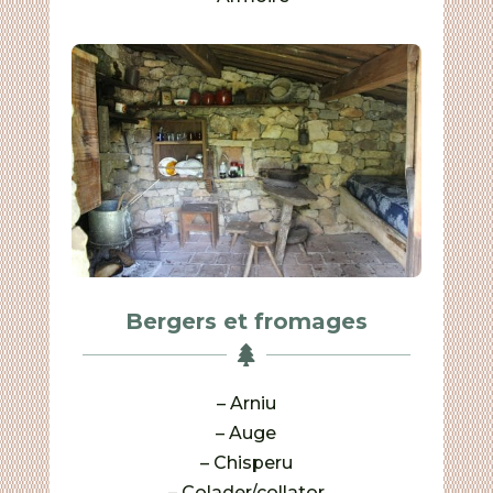
Bergers et fromages

– Arniu
– Auge
– Chisperu
– Colader/collator