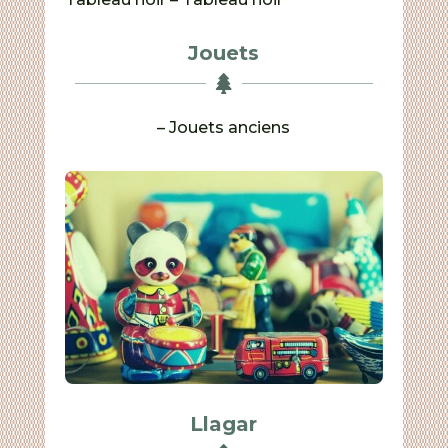
Jouets

– Jouets anciens
Llagar