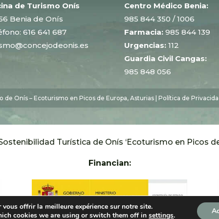
cina de Turismo Onís
Centro Médico Benia:
56 Benia de Onís
985 844 350
/ 1006
éfono:
616 641 687
Farmacia:
985 844 139
ismo@concejodeonis.es
Urgencias:
112
Guardia Civil Cangas:
985 848 056
 de Onís – Ecoturismo en Picos de Europa, Asturias |
Política de Privacid
Sostenibilidad Turística de Onís ‘Ecoturismo en Picos d
Financian:
vous offrir la meilleure expérience sur notre site.
Ac
ich cookies we are using or switch them off in
settings
.