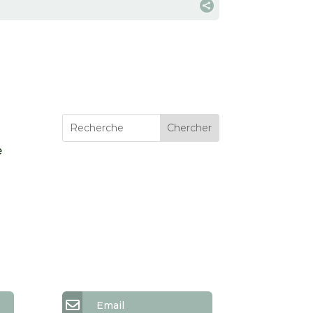

e
Email